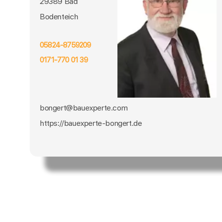
29389 Bad
Bodenteich
05824-8759209
0171-770 01 39
bongert@bauexperte.com
https://bauexperte-bongert.de