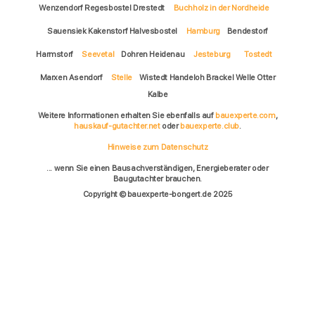
Wenzendorf Regesbostel Drestedt
Buchholz in der Nordheide
Sauensiek Kakenstorf Halvesbostel
Hamburg
Bendestorf
Harmstorf
Seevetal
Dohren Heidenau
Jesteburg
Tostedt
Marxen Asendorf
Stelle
Wistedt Handeloh Brackel Welle Otter
Kalbe
Weitere Informationen erhalten Sie ebenfalls auf
bauexperte.com
,
hauskauf-gutachter.net
oder
bauexperte.club
.
Hinweise zum Datenschutz
... wenn Sie einen Bausachverständigen, Energieberater oder
Baugutachter brauchen.
Copyright © bauexperte-bongert.de 2025