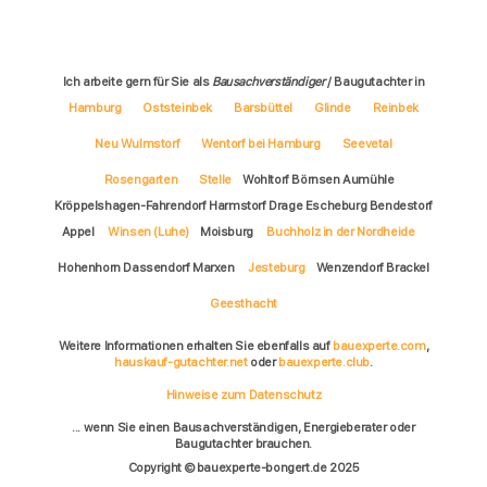
Ich arbeite gern für Sie als
Bausachverständiger
/ Baugutachter in
Hamburg
Oststeinbek
Barsbüttel
Glinde
Reinbek
Neu Wulmstorf
Wentorf bei Hamburg
Seevetal
Rosengarten
Stelle
Wohltorf Börnsen Aumühle
Kröppelshagen-Fahrendorf Harmstorf Drage Escheburg Bendestorf
Appel
Winsen (Luhe)
Moisburg
Buchholz in der Nordheide
Hohenhorn Dassendorf Marxen
Jesteburg
Wenzendorf Brackel
Geesthacht
Weitere Informationen erhalten Sie ebenfalls auf
bauexperte.com
,
hauskauf-gutachter.net
oder
bauexperte.club
.
Hinweise zum Datenschutz
... wenn Sie einen Bausachverständigen, Energieberater oder
Baugutachter brauchen.
Copyright © bauexperte-bongert.de 2025