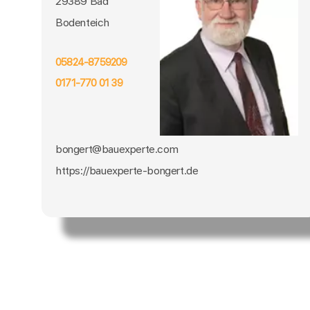
29389 Bad
Bodenteich
05824-8759209
0171-770 01 39
bongert@bauexperte.com
https://bauexperte-bongert.de