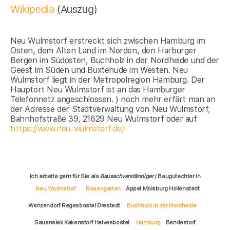
Wikipedia
(Auszug)
Neu Wulmstorf erstreckt sich zwischen Hamburg im
Osten, dem Alten Land im Norden, den Harburger
Bergen im Südosten, Buchholz in der Nordheide und der
Geest im Süden und Buxtehude im Westen. Neu
Wulmstorf liegt in der Metropolregion Hamburg. Der
Hauptort Neu Wulmstorf ist an das Hamburger
Telefonnetz angeschlossen. ) noch mehr erfärt man an
der Adresse der Stadtverwaltung von Neu Wulmstorf,
Bahnhofstraße 39, 21629 Neu Wulmstorf oder auf
https://www.neu-wulmstorf.de/
Ich arbeite gern für Sie als
Bausachverständiger
/ Baugutachter in
Neu Wulmstorf
Rosengarten
Appel Moisburg Hollenstedt
Wenzendorf Regesbostel Drestedt
Buchholz in der Nordheide
Sauensiek Kakenstorf Halvesbostel
Hamburg
Bendestorf