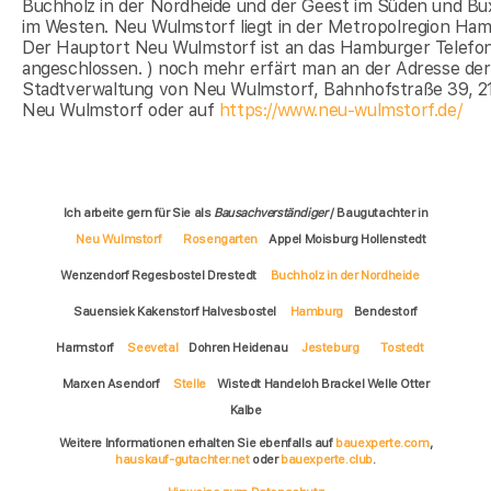
Buchholz in der Nordheide und der Geest im Süden und B
im Westen. Neu Wulmstorf liegt in der Metropolregion Ham
Der Hauptort Neu Wulmstorf ist an das Hamburger Telefo
angeschlossen. ) noch mehr erfärt man an der Adresse der
Stadtverwaltung von Neu Wulmstorf, Bahnhofstraße 39, 2
Neu Wulmstorf oder auf
https://www.neu-wulmstorf.de/
Ich arbeite gern für Sie als
Bausachverständiger
/ Baugutachter in
Neu Wulmstorf
Rosengarten
Appel Moisburg Hollenstedt
Wenzendorf Regesbostel Drestedt
Buchholz in der Nordheide
Sauensiek Kakenstorf Halvesbostel
Hamburg
Bendestorf
Harmstorf
Seevetal
Dohren Heidenau
Jesteburg
Tostedt
Marxen Asendorf
Stelle
Wistedt Handeloh Brackel Welle Otter
Kalbe
Weitere Informationen erhalten Sie ebenfalls auf
bauexperte.com
,
hauskauf-gutachter.net
oder
bauexperte.club
.