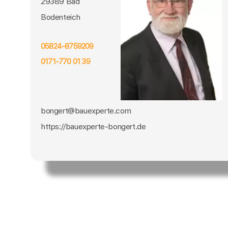
29389 Bad
Bodenteich
05824-8759209
0171-770 01 39
bongert@bauexperte.com
https://bauexperte-bongert.de