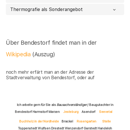
Thermografie als Sonderangebot
Über Bendestorf findet man in der
Wikipedia
(Auszug)
noch mehr erfärt man an der Adresse der
Stadtverwaltung von Bendestorf, oder auf
Ich arbeite gern für Sie als
Bausachverständiger
/ Baugutachter in
Bendestorf Harmstorf Marxen
Jesteburg
Asendorf
Seevetal
Buchholz in der Nordheide
Brackel
Rosengarten
Stelle
Toppenstedt Wulfsen Drestedt Wenzendorf Garstedt Handeloh