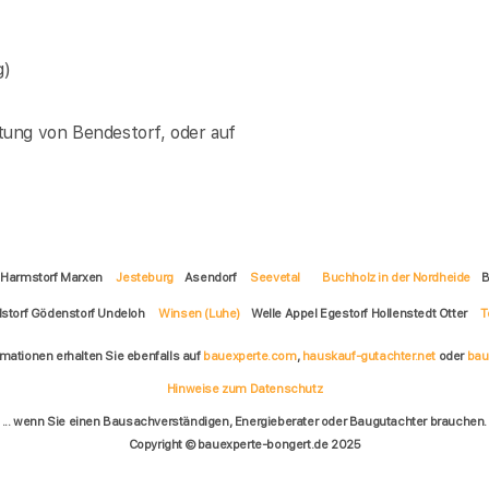
g)
tung von Bendestorf, oder auf
f Harmstorf Marxen
Jesteburg
Asendorf
Seevetal
Buchholz in der Nordheide
B
lstorf Gödenstorf Undeloh
Winsen (Luhe)
Welle Appel Egestorf Hollenstedt Otter
T
rmationen erhalten Sie ebenfalls auf
bauexperte.com
,
hauskauf-gutachter.net
oder
bau
Hinweise zum Datenschutz
... wenn Sie einen Bausachverständigen, Energieberater oder Baugutachter brauchen.
Copyright © bauexperte-bongert.de 2025