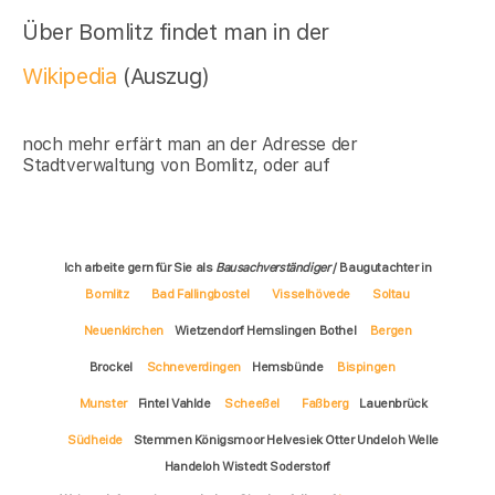
Über Bomlitz findet man in der
Wikipedia
(Auszug)
noch mehr erfärt man an der Adresse der
Stadtverwaltung von Bomlitz, oder auf
Ich arbeite gern für Sie als
Bausachverständiger
/ Baugutachter in
Bomlitz
Bad Fallingbostel
Visselhövede
Soltau
Neuenkirchen
Wietzendorf Hemslingen Bothel
Bergen
Brockel
Schneverdingen
Hemsbünde
Bispingen
Munster
Fintel Vahlde
Scheeßel
Faßberg
Lauenbrück
Südheide
Stemmen Königsmoor Helvesiek Otter Undeloh Welle
Handeloh Wistedt Soderstorf