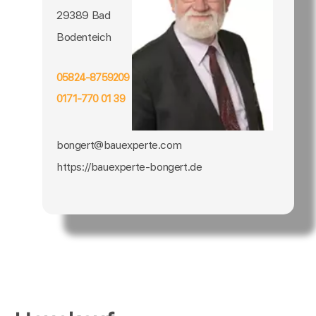
29389 Bad
Bodenteich
05824-8759209
0171-770 01 39
bongert@bauexperte.com
https://bauexperte-bongert.de