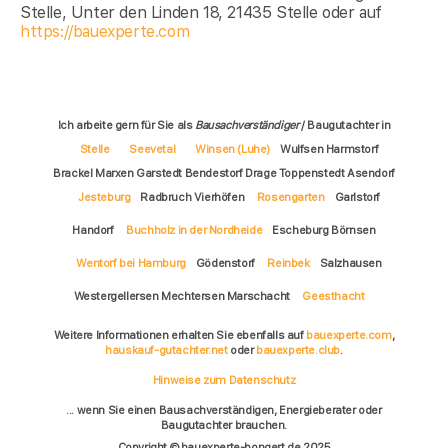
Stelle, Unter den Linden 18, 21435 Stelle oder auf
https://bauexperte.com
Ich arbeite gern für Sie als
Bausachverständiger
/ Baugutachter in
Stelle
Seevetal
Winsen (Luhe)
Wulfsen Harmstorf
Brackel Marxen Garstedt Bendestorf Drage Toppenstedt Asendorf
Jesteburg
Radbruch Vierhöfen
Rosengarten
Garlstorf
Handorf
Buchholz in der Nordheide
Escheburg Börnsen
Wentorf bei Hamburg
Gödenstorf
Reinbek
Salzhausen
Westergellersen Mechtersen Marschacht
Geesthacht
Weitere Informationen erhalten Sie ebenfalls auf
bauexperte.com
,
hauskauf-gutachter.net
oder
bauexperte.club
.
Hinweise zum Datenschutz
... wenn Sie einen Bausachverständigen, Energieberater oder
Baugutachter brauchen.
Copyright © bauexperte-bongert.de 2025