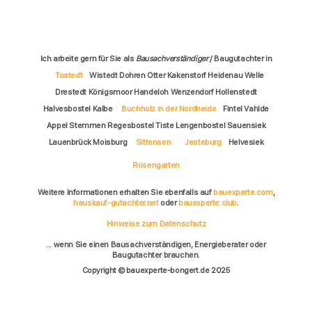
Ich arbeite gern für Sie als
Bausachverständiger
/ Baugutachter in
Tostedt
Wistedt Dohren Otter Kakenstorf Heidenau Welle
Drestedt Königsmoor Handeloh Wenzendorf Hollenstedt
Halvesbostel Kalbe
Buchholz in der Nordheide
Fintel Vahlde
Appel Stemmen Regesbostel Tiste Lengenbostel Sauensiek
Lauenbrück Moisburg
Sittensen
Jesteburg
Helvesiek
Rosengarten
Weitere Informationen erhalten Sie ebenfalls auf
bauexperte.com
,
hauskauf-gutachter.net
oder
bauexperte.club
.
Hinweise zum Datenschutz
... wenn Sie einen Bausachverständigen, Energieberater oder
Baugutachter brauchen.
Copyright © bauexperte-bongert.de 2025