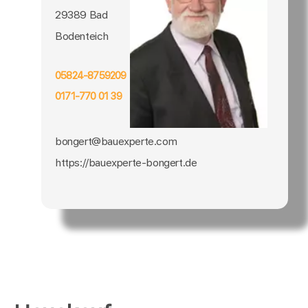
29389 Bad
Bodenteich
05824-8759209
0171-770 01 39
bongert@bauexperte.com
https://bauexperte-bongert.de