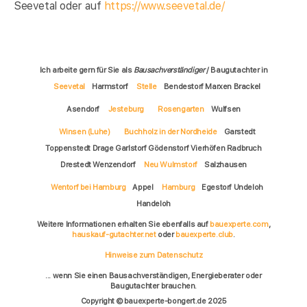
Seevetal oder auf
https://www.seevetal.de/
Ich arbeite gern für Sie als
Bausachverständiger
/ Baugutachter in
Seevetal
Harmstorf
Stelle
Bendestorf Marxen Brackel
Asendorf
Jesteburg
Rosengarten
Wulfsen
Winsen (Luhe)
Buchholz in der Nordheide
Garstedt
Toppenstedt Drage Garlstorf Gödenstorf Vierhöfen Radbruch
Drestedt Wenzendorf
Neu Wulmstorf
Salzhausen
Wentorf bei Hamburg
Appel
Hamburg
Egestorf Undeloh
Handeloh
Weitere Informationen erhalten Sie ebenfalls auf
bauexperte.com
,
hauskauf-gutachter.net
oder
bauexperte.club
.
Hinweise zum Datenschutz
... wenn Sie einen Bausachverständigen, Energieberater oder
Baugutachter brauchen.
Copyright © bauexperte-bongert.de 2025