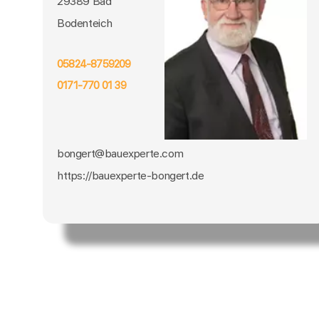
29389 Bad
Bodenteich
05824-8759209
0171-770 01 39
bongert@bauexperte.com
https://bauexperte-bongert.de