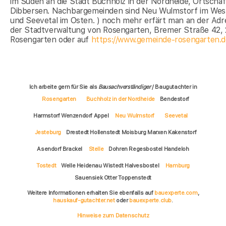
im Süden an die Stadt Buchholz in der Nordheide, Ortschaf
Dibbersen. Nachbargemeinden sind Neu Wulmstorf im Wes
und Seevetal im Osten. ) noch mehr erfärt man an der Adr
der Stadtverwaltung von Rosengarten, Bremer Straße 42,
Rosengarten oder auf
https://www.gemeinde-rosengarten.d
Ich arbeite gern für Sie als
Bausachverständiger
/ Baugutachter in
Rosengarten
Buchholz in der Nordheide
Bendestorf
Harmstorf Wenzendorf Appel
Neu Wulmstorf
Seevetal
Jesteburg
Drestedt Hollenstedt Moisburg Marxen Kakenstorf
Asendorf Brackel
Stelle
Dohren Regesbostel Handeloh
Tostedt
Welle Heidenau Wistedt Halvesbostel
Hamburg
Sauensiek Otter Toppenstedt
Weitere Informationen erhalten Sie ebenfalls auf
bauexperte.com
,
hauskauf-gutachter.net
oder
bauexperte.club
.
Hinweise zum Datenschutz