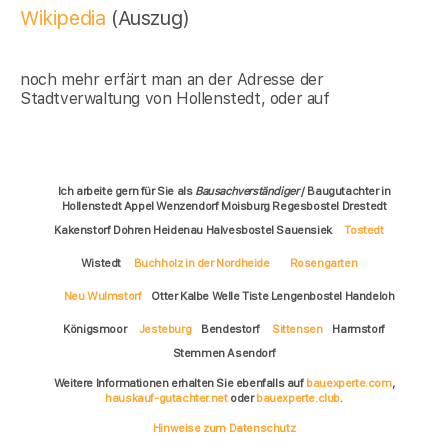
Wikipedia
(Auszug)
noch mehr erfärt man an der Adresse der
Stadtverwaltung von Hollenstedt, oder auf
Ich arbeite gern für Sie als
Bausachverständiger
/ Baugutachter in
Hollenstedt Appel Wenzendorf Moisburg Regesbostel Drestedt
Kakenstorf Dohren Heidenau Halvesbostel Sauensiek
Tostedt
Wistedt
Buchholz in der Nordheide
Rosengarten
Neu Wulmstorf
Otter Kalbe Welle Tiste Lengenbostel Handeloh
Königsmoor
Jesteburg
Bendestorf
Sittensen
Harmstorf
Stemmen Asendorf
Weitere Informationen erhalten Sie ebenfalls auf
bauexperte.com
,
hauskauf-gutachter.net
oder
bauexperte.club
.
Hinweise zum Datenschutz