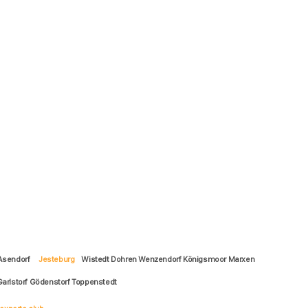
 Asendorf
Jesteburg
Wistedt Dohren Wenzendorf Königsmoor Marxen
Garlstorf Gödenstorf Toppenstedt