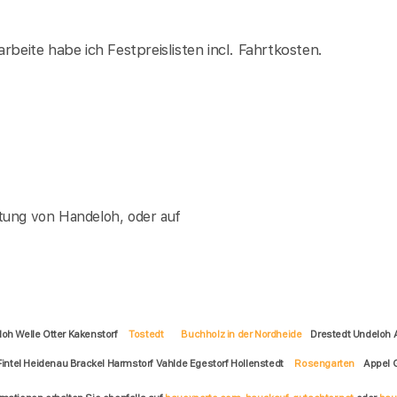
rbeite habe ich Festpreislisten incl. Fahrtkosten.
tung von Handeloh, oder auf
loh Welle Otter Kakenstorf
Tostedt
Buchholz in der Nordheide
Drestedt Undeloh
Fintel Heidenau Brackel Harmstorf Vahlde Egestorf Hollenstedt
Rosengarten
Appel 