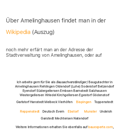
Über Amelinghausen findet man in der
Wikipedia
(Auszug)
noch mehr erfärt man an der Adresse der
Stadtverwaltung von Amelinghausen, oder auf
Ich arbeite gern für Sie als
Bausachverständiger
/ Baugutachter in
Amelinghausen Rehlingen Oldendorf (Luhe) Soderstorf Betzendorf
Eyendorf Südergellersen Embsen Barnstedt Salzhausen
Westergellersen Wriedel Kirchgellersen Egestorf Gödenstorf
Garlstorf Hanstedt Melbeck Vierhöfen
Bispingen
Toppenstedt
Reppenstedt
Deutsch Evern
Ebstorf
Munster
Undeloh
Garstedt Mechtersen Natendorf
Weitere Informationen erhalten Sie ebenfalls auf
bauexperte.com
,