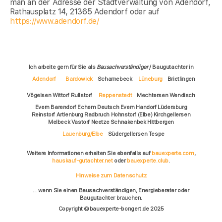
man an der Adresse der Stadtverwaltung von Adendorf,
Rathausplatz 14, 21365 Adendorf oder auf
https://www.adendorf.de/
Ich arbeite gern für Sie als
Bausachverständiger
/ Baugutachter in
Adendorf
Bardowick
Scharnebeck
Lüneburg
Brietlingen
Vögelsen Wittorf Rullstorf
Reppenstedt
Mechtersen Wendisch
Evern Barendorf Echem Deutsch Evern Handorf Lüdersburg
Reinstorf Artlenburg Radbruch Hohnstorf (Elbe) Kirchgellersen
Melbeck Vastorf Neetze Schnakenbek Hittbergen
Lauenburg/Elbe
Südergellersen Tespe
Weitere Informationen erhalten Sie ebenfalls auf
bauexperte.com
,
hauskauf-gutachter.net
oder
bauexperte.club
.
Hinweise zum Datenschutz
... wenn Sie einen Bausachverständigen, Energieberater oder
Baugutachter brauchen.
Copyright © bauexperte-bongert.de 2025