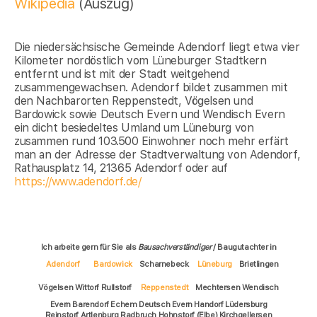
Wikipedia
(Auszug)
Die niedersächsische Gemeinde Adendorf liegt etwa vier
Kilometer nordöstlich vom Lüneburger Stadtkern
entfernt und ist mit der Stadt weitgehend
zusammengewachsen. Adendorf bildet zusammen mit
den Nachbarorten Reppenstedt, Vögelsen und
Bardowick sowie Deutsch Evern und Wendisch Evern
ein dicht besiedeltes Umland um Lüneburg von
zusammen rund 103.500 Einwohner noch mehr erfärt
man an der Adresse der Stadtverwaltung von Adendorf,
Rathausplatz 14, 21365 Adendorf oder auf
https://www.adendorf.de/
Ich arbeite gern für Sie als
Bausachverständiger
/ Baugutachter in
Adendorf
Bardowick
Scharnebeck
Lüneburg
Brietlingen
Vögelsen Wittorf Rullstorf
Reppenstedt
Mechtersen Wendisch
Evern Barendorf Echem Deutsch Evern Handorf Lüdersburg
Reinstorf Artlenburg Radbruch Hohnstorf (Elbe) Kirchgellersen