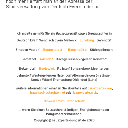
noch mehr erfärt man an der Adresse der
Stadtverwaltung von Deutsch Evern, oder auf
Ich arbeite gern für Sie als
Bausachverständiger
/ Baugutachter in
Deutsch Evern Wendisch Evern Melbeck
Lüneburg
Barendorf
Embsen Vastorf
Reppenstedt
Bienenbüttel
Südergellersen
Barnstedt
Adendorf
Kirchgellersen Vögelsen Reinstorf
Betzendorf
Bardowick
Rullstorf Scharnebeck Mechtersen
Jelmstorf Westergellersen Natendorf Altenmedingen Brietlingen
Neetze Wittorf Thomasburg Oldendorf (Luhe)
Weitere Informationen erhalten Sie ebenfalls auf
bauexperte.com
,
hauskauf-gutachter.net
oder
bauexperte.club
.
Hinweise zum Datenschutz
... wenn Sie einen Bausachverständigen, Energieberater oder
Baugutachter brauchen.
Copyright © bauexperte-bongert.de 2025